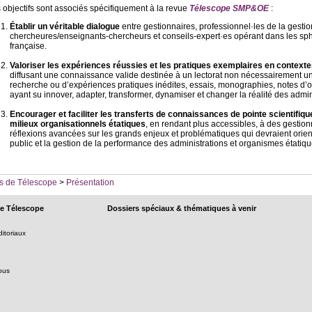
s objectifs sont associés spécifiquement à la revue
Télescope
SMP&OE
:
Établir un véritable dialogue
entre gestionnaires, professionnel·les de la gesti
chercheures/enseignants-chercheurs et conseils-expert·es opérant dans les sphè
française.
Valoriser les expériences réussies et les pratiques exemplaires en contexte
diffusant une connaissance valide destinée à un lectorat non nécessairement uni
recherche ou d’expériences pratiques inédites, essais, monographies, notes d’opi
ayant su innover, adapter, transformer, dynamiser et changer la réalité des admi
Encourager et faciliter les transferts de connaissances de pointe scientifiq
milieux organisationnels étatiques
, en rendant plus accessibles, à des gestionn
réflexions avancées sur les grands enjeux et problématiques qui devraient orien
public et la gestion de la performance des administrations et organismes étatiqu
s de Télescope
>
Présentation
e Télescope
Dossiers spéciaux & thématiques à venir
itoriaux
ous