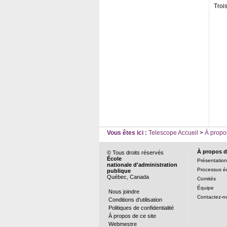
Troi
Vous êtes ici :
Telescope Accueil
>
À propo
À propos d
© Tous droits réservés
École
Présentation
nationale d'administration
Processus éd
publique
Québec, Canada
Comités
Équipe
Nous joindre
Contactez-n
Conditions d'utilisation
Politiques de confidentialité
À propos de ce site
Webmestre