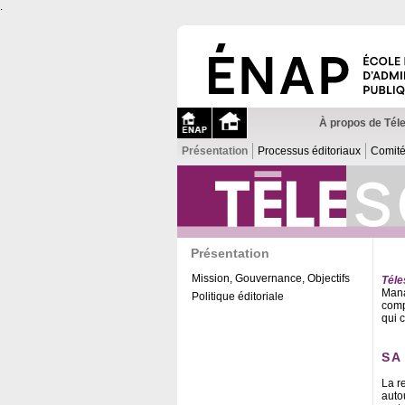
.
À propos de Tél
Présentation
Processus éditoriaux
Comit
Présentation
Mission, Gouvernance, Objectifs
Tél
Mana
Politique éditoriale
comp
qui 
SA
La r
autou