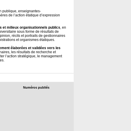
on publique, enseignantes-
res de l’action étatique d’expression
s et milieux organisationnels publics
, en
versitaire sous forme de résultats de
nion, récits et portraits de gestionnaires
nistrations et organismes étatiques.
uement élaborées et validées vers les
aires, les résultats de recherche et
ter l’action stratégique, le management
es.
Numéros publiés