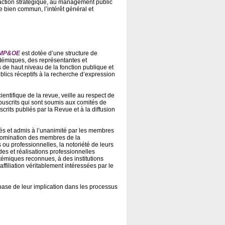
l’action stratégique, au management public
e bien commun, l’intérêt général et
MP&OE
est dotée d’une structure de
stémiques, des représentantes et
 de haut niveau de la fonction publique et
blics réceptifs à la recherche d’expression
entifique de la revue, veille au respect de
tapuscrits qui sont soumis aux comités de
scrits publiés par la Revue et à la diffusion
és et admis à l’unanimité par les membres
 nomination des membres de la
 ou professionnelles, la notoriété de leurs
des et réalisations professionnelles
témiques reconnues, à des institutions
ffiliation véritablement intéressées par le
base de leur implication dans les processus