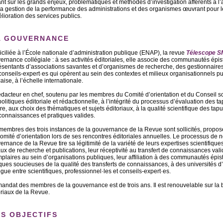
ant sur les grands enjeux, problématiques et méthodes d’investigation afférents à 
 la gestion de la performance des administrations et des organismes œuvrant pour l
élioration des services publics.
 GOUVERNANCE
ciliée à l’École nationale d’administration publique (ENAP), la revue
Télescope
S
ernance collégiale : à ses activités éditoriales, elle associe des communautés épi
ésentants d’associations savantes et d’organismes de recherche, des gestionnaires
conseils-expert·es qui opèrent au sein des contextes et milieux organisationnels pu
aise, à l’échelle internationale.
édacteur en chef, soutenu par les membres du Comité d’orientation et du Conseil sci
politiques éditoriale et rédactionnelle, à l’intégrité du processus d’évaluation des 
re, aux choix des thématiques et sujets éditoriaux, à la qualité scientifique des tapu
connaissances et pratiques valides.
membres des trois instances de la gouvernance de la Revue sont sollicités, propos
omité d’orientation lors de ses rencontres éditoriales annuelles. Le processus de
ernance de la Revue tire sa légitimité de la variété de leurs expertises scientifiques
aux de recherche et publications, leur réceptivité au transfert de connaissances vali
plaires au sein d’organisations publiques, leur affiliation à des communautés épis
iques soucieuses de la qualité des transferts de connaissances, à des universités d’a
ogue entre scientifiques, professionnel·les et conseils-expert·es.
andat des membres de la gouvernance est de trois ans. Il est renouvelable sur la 
oriaux de la Revue.
S OBJECTIFS