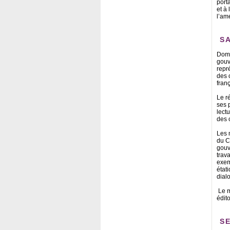
port
et à
l’am
SA
Domi
gouv
repr
des 
franç
Le r
ses 
lectu
des 
Les 
du C
gouv
trav
exem
état
dial
Le m
édit
SE