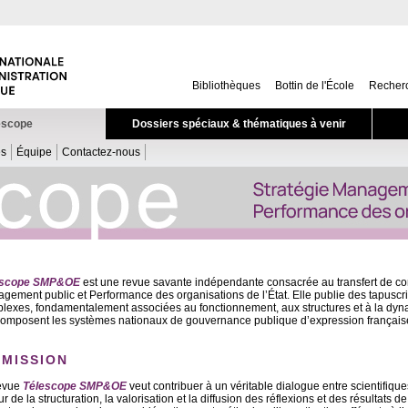
Bibliothèques
Bottin de l'École
Recher
escope
Dossiers spéciaux & thématiques à venir
és
Équipe
Contactez-nous
escope
SMP&OE
est une revue savante indépendante consacrée au transfert de co
gement public et Performance des organisations de l’État. Elle publie des tapuscr
lexes, fondamentalement associées au fonctionnement, aux structures et à la dyn
composent les systèmes nationaux de gouvernance publique d’expression française,
 MISSION
evue
Téle
scope
SMP&OE
veut contribuer à un véritable dialogue entre scientifique
r de la structuration, la valorisation et la diffusion des réflexions et des résultats